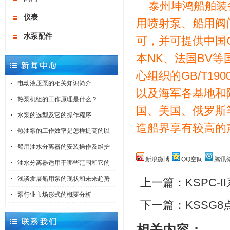
泰州坤鸿船舶装
仪表
用喷射泵、船用阀
水泵配件
可，并可提供中国C
本NK、法国BV
心组织的GB/T19001
电动液压泵的相关知识简介
以及海军各基地和
热泵机组的工作原理是什么？
国、美国、俄罗斯
水泵的选型及它的操作程序
造船界享有较高的声誉
热油泵的工作效率是怎样提高的以
船用油水分离器的安装操作及维护
新浪微博
QQ空间
腾讯
油水分离器适用于哪些范围和它的
浅谈发展船用泵的现状和未来趋势
上一篇：
KSPC-
泵行业市场形式的概要分析
下一篇：
KSSG