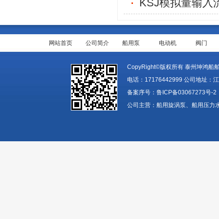
KSJ模拟量输入
网站首页
公司简介
船用泵
电动机
阀门
CopyRight©版权所有 泰州坤鸿船舶装备
电话：17176442999 公司地址：
备案序号：
鲁ICP备03067273号-2
公司主营：船用旋涡泵、船用压力