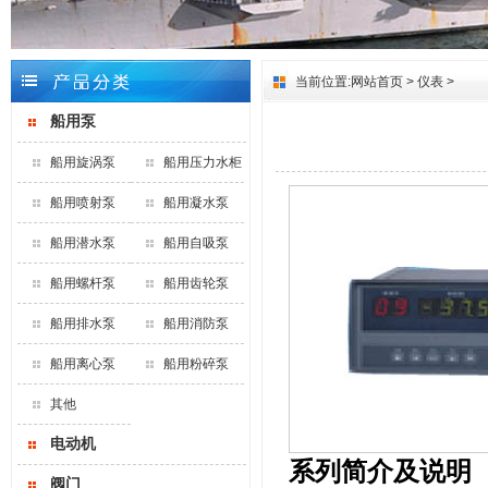
当前位置:
网站首页
>
仪表
>
船用泵
船用旋涡泵
船用压力水柜
船用喷射泵
船用凝水泵
船用潜水泵
船用自吸泵
船用螺杆泵
船用齿轮泵
船用排水泵
船用消防泵
船用离心泵
船用粉碎泵
其他
电动机
系列简介及说明
阀门