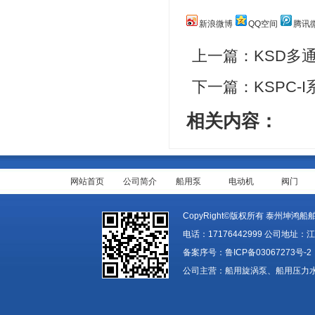
新浪微博
QQ空间
腾讯
上一篇：
KSD多
下一篇：
KSPC
相关内容：
网站首页
公司简介
船用泵
电动机
阀门
CopyRight©版权所有 泰州坤鸿船舶装备
电话：17176442999 公司地址：
备案序号：
鲁ICP备03067273号-2
公司主营：船用旋涡泵、船用压力