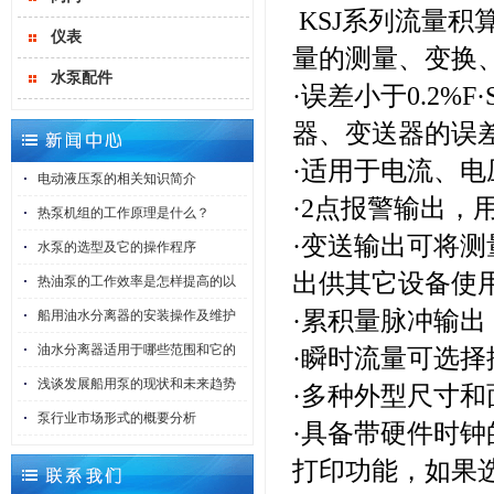
KSJ系列流量
仪表
量的测量、变换
水泵配件
·误差小于0.2
器、变送器的误
·适用于电流、
电动液压泵的相关知识简介
·2点报警输出
热泵机组的工作原理是什么？
·变送输出可将
水泵的选型及它的操作程序
出供其它设备使
热油泵的工作效率是怎样提高的以
·累积量脉冲输出
船用油水分离器的安装操作及维护
油水分离器适用于哪些范围和它的
·瞬时流量可选
浅谈发展船用泵的现状和未来趋势
·多种外型尺寸和
泵行业市场形式的概要分析
·具备带硬件时
打印功能，如果