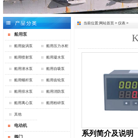
当前位置:
网站首页
>
仪表
>
船用泵
船用旋涡泵
船用压力水柜
船用喷射泵
船用凝水泵
船用潜水泵
船用自吸泵
船用螺杆泵
船用齿轮泵
船用排水泵
船用消防泵
船用离心泵
船用粉碎泵
其他
电动机
系列简介及说明
阀门