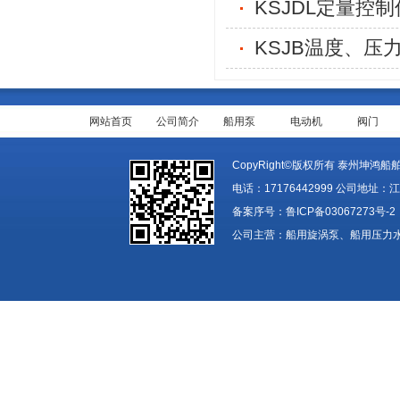
KSJDL定量控制
KSJB温度、压
网站首页
公司简介
船用泵
电动机
阀门
CopyRight©版权所有 泰州坤鸿船舶装备
电话：17176442999 公司地址：
备案序号：
鲁ICP备03067273号-2
公司主营：船用旋涡泵、船用压力