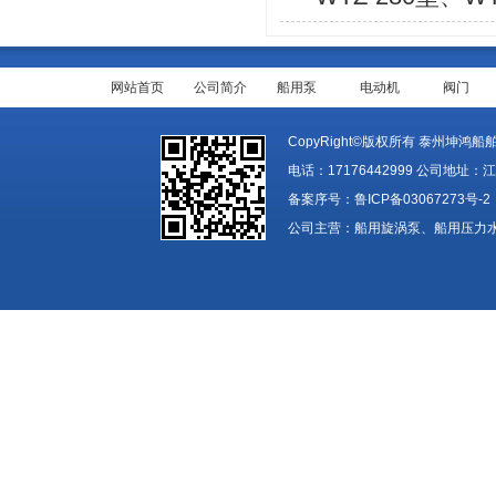
网站首页
公司简介
船用泵
电动机
阀门
CopyRight©版权所有 泰州坤鸿船舶装备
电话：17176442999 公司地址：
备案序号：
鲁ICP备03067273号-2
公司主营：船用旋涡泵、船用压力