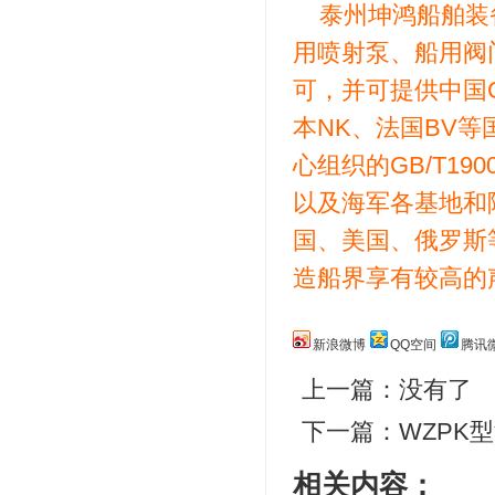
泰州坤鸿船舶装
用喷射泵、船用阀
可，并可提供中国C
本NK、法国BV
心组织的GB/T19001
以及海军各基地和
国、美国、俄罗斯
造船界享有较高的声誉
新浪微博
QQ空间
腾讯
上一篇：没有了
下一篇：
WZPK
相关内容：